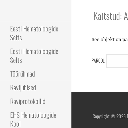
Skip
to
Kaitstud: 
EESTI
content
Eesti Hematoloogide
HEMATOLOOGIDE
Selts
See objekt on pa
SELTS
Eesti Hematoloogide
Selts
PAROOL:
Töörühmad
Ravijuhised
Raviprotokollid
EHS Hematoloogide
Copyright © 2026 E
Kool